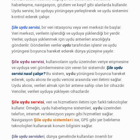
haberleşme, navigasyon, gözlem ve keşif gibi alanlarda kullanılır.
Uydu servisi, bir uyduyu yörüngeye yerleştirerek ve uydu sistemini
kontrol ederek çalışır.
Şile uydu servisi
, bir veri istasyonu veya veri merkezi ile başlar.
Veri merkezi, verilerin işlendiği ve uyduya yüklendiği bir yerdir.
Veriler, uyduya yüklenmek için uydu antenleri aracılığıyla
gönderilir. Gönderilen veriler
uydu
tarafından işlenir ve uydu
yörüngesi boyunca hareket ederek dünya yüzeyine yayılır.
Şile uydu servisi
, kullanıcıların uydu üzerinden veriye erişmesine
ve uyduya veri göndermesine izin veren bir sistemdir.
Şile uydu
servisi nasıl çalışır?
Bu sistem,
uydu
yörüngesi boyunca hareket
ederek, uydu alıcısı ile uydu vericisi arasında veri iletimi sağlar.
Uydu alıcısı, verileri almak için bir antene sahip olan bir cihazdır.
Vericiler, verileri uyduya yükleyen cihazlardır.
Şile uydu servisi
, veri ve hizmetlerin iletimi için farklı teknolojiler
kullanır. Örneğin, uydu haberleşme sistemleri,
uydu
üzerinden
telefon, internet ve televizyon yayını gibi hizmetleri sağlar.
Navigasyon
Şile uydu sistemleri
ise, GPS gibi yer belirleme
teknolojileri kullanarak konum bilgisini sağlar.
Şile uydu servisleri
, dünya genelinde kullanılan önemli bir