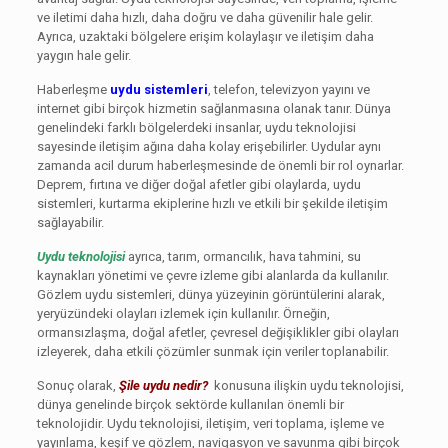
ve iletimi daha hızlı, daha doğru ve daha güvenilir hale gelir.
Ayrıca, uzaktaki bölgelere erişim kolaylaşır ve iletişim daha
yaygın hale gelir.
Haberleşme
uydu sistemleri
, telefon, televizyon yayını ve
internet gibi birçok hizmetin sağlanmasına olanak tanır. Dünya
genelindeki farklı bölgelerdeki insanlar, uydu teknolojisi
sayesinde iletişim ağına daha kolay erişebilirler. Uydular aynı
zamanda acil durum haberleşmesinde de önemli bir rol oynarlar.
Deprem, fırtına ve diğer doğal afetler gibi olaylarda, uydu
sistemleri, kurtarma ekiplerine hızlı ve etkili bir şekilde iletişim
sağlayabilir.
Uydu teknolojisi
ayrıca, tarım, ormancılık, hava tahmini, su
kaynakları yönetimi ve çevre izleme gibi alanlarda da kullanılır.
Gözlem uydu sistemleri, dünya yüzeyinin görüntülerini alarak,
yeryüzündeki olayları izlemek için kullanılır. Örneğin,
ormansızlaşma, doğal afetler, çevresel değişiklikler gibi olayları
izleyerek, daha etkili çözümler sunmak için veriler toplanabilir.
Sonuç olarak,
Şile uydu nedir?
konusuna ilişkin uydu teknolojisi,
dünya genelinde birçok sektörde kullanılan önemli bir
teknolojidir. Uydu teknolojisi, iletişim, veri toplama, işleme ve
yayınlama, keşif ve gözlem, navigasyon ve savunma gibi birçok