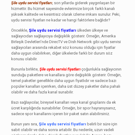
Şile uydu servisi fiyatları
, son yıllarda giderek yaygınlaşan bir
hizmettir. Bu hizmet sayesinde evlerimize birçok farklı kanalı
yüksek kalitede ve kesintisiz olarak izleme imkanı sunulur. Peki,
uydu servisi fiyatları ne kadar ve hangi faktörlere bağlıdır?
Öncelikle,
Şile uydu servisi fiyatları
ülkeden ülkeye ve
sağlayıcıdan sağlayıcıya değişiklik gösterir. Örneğin, Amerika
Birleşik Devletleri’nde DirecTV ve Dish Network gibi uydu servisi
sağlayıcıları arasında rekabet söz konusu olduğu için fiyatlar
daha uygun olabilirken, diğer ülkelerde farklı bir durum söz
konusu olabilir.
Bununla birlikte,
Şile uydu servisi fiyatları
çoğunlukla sağlayıcının
sunduğu paketlere ve kanallara göre değişiklik gösterir. Örneğin,
temel paketler genellikle daha uygun fiyatlıdır ve sadece bazı
popüler kanalları içerirken, daha üst düzey paketler daha pahalı
olabilir ve daha fazla kanal sunabilir.
Bazı sağlayıcılar, bireysel kanalları veya kanal gruplarını da ek
ücret karşılığında sunabilirler. Örneğin, bir spor hayranıysanız,
sadece spor kanallarını içeren bir paket satın alabilirsiniz.
Bunun yanı sıra,
Şile uydu servisi fiyatları
belirli bir süre için
sabit olabilir ve daha sonra artabilir. Bu nedenle, uzun vadeli