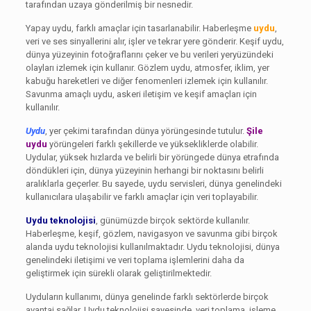
tarafından uzaya gönderilmiş bir nesnedir.
Yapay uydu, farklı amaçlar için tasarlanabilir. Haberleşme
uydu
,
veri ve ses sinyallerini alır, işler ve tekrar yere gönderir. Keşif uydu,
dünya yüzeyinin fotoğraflarını çeker ve bu verileri yeryüzündeki
olayları izlemek için kullanır. Gözlem uydu, atmosfer, iklim, yer
kabuğu hareketleri ve diğer fenomenleri izlemek için kullanılır.
Savunma amaçlı uydu, askeri iletişim ve keşif amaçları için
kullanılır.
Uydu
, yer çekimi tarafından dünya yörüngesinde tutulur.
Şile
uydu
yörüngeleri farklı şekillerde ve yüksekliklerde olabilir.
Uydular, yüksek hızlarda ve belirli bir yörüngede dünya etrafında
döndükleri için, dünya yüzeyinin herhangi bir noktasını belirli
aralıklarla geçerler. Bu sayede, uydu servisleri, dünya genelindeki
kullanıcılara ulaşabilir ve farklı amaçlar için veri toplayabilir.
Uydu teknolojisi
, günümüzde birçok sektörde kullanılır.
Haberleşme, keşif, gözlem, navigasyon ve savunma gibi birçok
alanda uydu teknolojisi kullanılmaktadır. Uydu teknolojisi, dünya
genelindeki iletişimi ve veri toplama işlemlerini daha da
geliştirmek için sürekli olarak geliştirilmektedir.
Uyduların kullanımı, dünya genelinde farklı sektörlerde birçok
avantaj sağlar. Uydu teknolojisi sayesinde, veri toplama, işleme