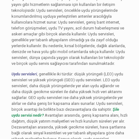
yayını gibi hizmetlerin sağlanması için kullanılan bir iletişim
teknolojisidir. Uydu servisleri, öncelikle uydu yörüngelerinde
konumlandırılmış uyduya yerleştirilen antenler aracılığıyla
kullanıcılara hizmet sunar. Uydu servisleri, geniş bant internet,
telefon görüşmeleri, uydu TV yayını, acil durum haberleşmesi ve
askeri amaçlar gibi birçok alanda kullanılır. Uydu servisleri,
genellikle yer tabanlı altyapıların olmadığı ya da zayıf olduğu
yerlerde kullanılır. Bu nedenle, kırsal bölgelerde, dağlık alanlarda,
denizde ve hava yolu gibi mobil ortamlarda sıkça kullanılır. Uydu
servisleri, dünya çapında yaygın olarak kullanılan bir teknolojidir
ve birçok uydu servis sağlayıcısı tarafından sunulmaktadır.
Uydu servisleri
, genellikle iki türdür: düşük yörüngeli (LEO) uydu
servisleri ve yüksek yörüngeli (GEO) uydu servisleri. LEO uydu
servisleri, daha düşük yörüngelerde yer alan uydu ağlarıdır ve
daha düşük gecikme süreleri ile daha yüksek hızlı veri aktarımı
sağlarlar. GEO uydu servisleri ise daha yüksek yörüngelerde yer
alırlar ve daha geniş bir kapsama alanı sunarlar. Uydu servisleri,
birçok avantajı ile birlikte bazı dezavantajlara da sahiptir.
Şile
uydu servisi nedir?
Avantajları arasında, geniş kapsama alanı, hızlı
dağıtım, düşük yatırım maliyetleri ve hızlı kurulum süreleri yer alır.
Dezavantajları arasında, yüksek gecikme süreleri, hava şartlarına
bağlı olarak sinyal kesintileri ve yer tabanlı altyapılara göre daha
yüksek maliyetler bulunur. Sonuç olarak, uydu servisleri,