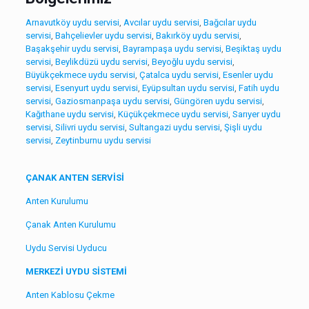
Arnavutköy uydu servisi
,
Avcılar uydu servisi
,
Bağcılar uydu
servisi
,
Bahçelievler uydu servisi
,
Bakırköy uydu servisi
,
Başakşehir uydu servisi
,
Bayrampaşa uydu servisi
,
Beşiktaş uydu
servisi
,
Beylikdüzü uydu servisi
,
Beyoğlu uydu servisi
,
Büyükçekmece uydu servisi
,
Çatalca uydu servisi
,
Esenler uydu
servisi
,
Esenyurt uydu servisi
,
Eyüpsultan uydu servisi
,
Fatih uydu
servisi
,
Gaziosmanpaşa uydu servisi
,
Güngören uydu servisi
,
Kağıthane uydu servisi
,
Küçükçekmece uydu servisi
,
Sarıyer uydu
servisi
,
Silivri uydu servisi
,
Sultangazi uydu servisi
,
Şişli uydu
servisi
,
Zeytinburnu uydu servisi
ÇANAK ANTEN SERVİSİ
Anten Kurulumu
Çanak Anten Kurulumu
Uydu Servisi Uyducu
MERKEZİ UYDU SİSTEMİ
Anten Kablosu Çekme