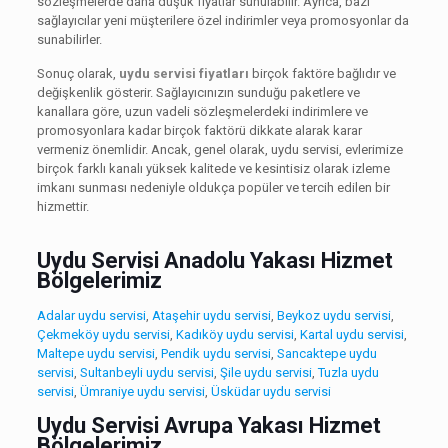
sözleşmelerde daha düşük fiyatlar sunulabilir. Ayrıca, bazı
sağlayıcılar yeni müşterilere özel indirimler veya promosyonlar da
sunabilirler.
Sonuç olarak,
uydu servisi fiyatları
birçok faktöre bağlıdır ve
değişkenlik gösterir. Sağlayıcınızın sunduğu paketlere ve
kanallara göre, uzun vadeli sözleşmelerdeki indirimlere ve
promosyonlara kadar birçok faktörü dikkate alarak karar
vermeniz önemlidir. Ancak, genel olarak, uydu servisi, evlerimize
birçok farklı kanalı yüksek kalitede ve kesintisiz olarak izleme
imkanı sunması nedeniyle oldukça popüler ve tercih edilen bir
hizmettir.
Uydu Servisi Anadolu Yakası Hizmet
Bölgelerimiz
Adalar uydu servisi
,
Ataşehir uydu servisi
,
Beykoz uydu servisi
,
Çekmeköy uydu servisi
,
Kadıköy uydu servisi
,
Kartal uydu servisi
,
Maltepe uydu servisi
,
Pendik uydu servisi
,
Sancaktepe uydu
servisi
,
Sultanbeyli uydu servisi
,
Şile uydu servisi
,
Tuzla uydu
servisi
,
Ümraniye uydu servisi
,
Üsküdar uydu servisi
Uydu Servisi Avrupa Yakası Hizmet
Bölgelerimiz