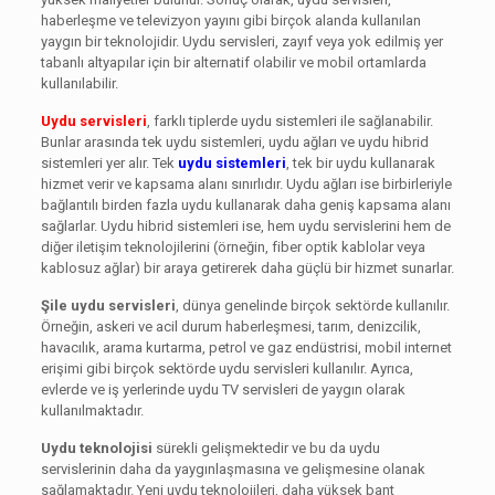
haberleşme ve televizyon yayını gibi birçok alanda kullanılan
yaygın bir teknolojidir. Uydu servisleri, zayıf veya yok edilmiş yer
tabanlı altyapılar için bir alternatif olabilir ve mobil ortamlarda
kullanılabilir.
Uydu servisleri
, farklı tiplerde uydu sistemleri ile sağlanabilir.
Bunlar arasında tek uydu sistemleri, uydu ağları ve uydu hibrid
sistemleri yer alır. Tek
uydu sistemleri
, tek bir uydu kullanarak
hizmet verir ve kapsama alanı sınırlıdır. Uydu ağları ise birbirleriyle
bağlantılı birden fazla uydu kullanarak daha geniş kapsama alanı
sağlarlar. Uydu hibrid sistemleri ise, hem uydu servislerini hem de
diğer iletişim teknolojilerini (örneğin, fiber optik kablolar veya
kablosuz ağlar) bir araya getirerek daha güçlü bir hizmet sunarlar.
Şile uydu servisleri
, dünya genelinde birçok sektörde kullanılır.
Örneğin, askeri ve acil durum haberleşmesi, tarım, denizcilik,
havacılık, arama kurtarma, petrol ve gaz endüstrisi, mobil internet
erişimi gibi birçok sektörde uydu servisleri kullanılır. Ayrıca,
evlerde ve iş yerlerinde uydu TV servisleri de yaygın olarak
kullanılmaktadır.
Uydu teknolojisi
sürekli gelişmektedir ve bu da uydu
servislerinin daha da yaygınlaşmasına ve gelişmesine olanak
sağlamaktadır. Yeni uydu teknolojileri, daha yüksek bant