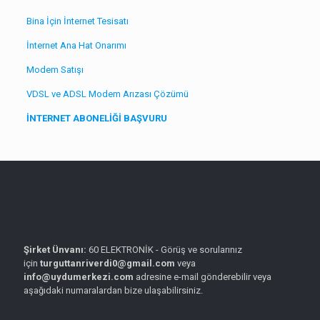
Bina İçin İnternet Tesisatı
İnternet Ana Hat Onarımı
Modem Satışı
VDSL ve ADSL Modem Arızası Çözümü
İNTERNET ABONELİĞİ BAŞVURU
Şirket Ünvanı:
60 ELEKTRONİK - Görüş ve sorularınız
için
turguttanriverdi0@gmail.com
veya
info@uydumerkezi.com
adresine e-mail gönderebilir veya
aşağıdaki numaralardan bize ulaşabilirsiniz.