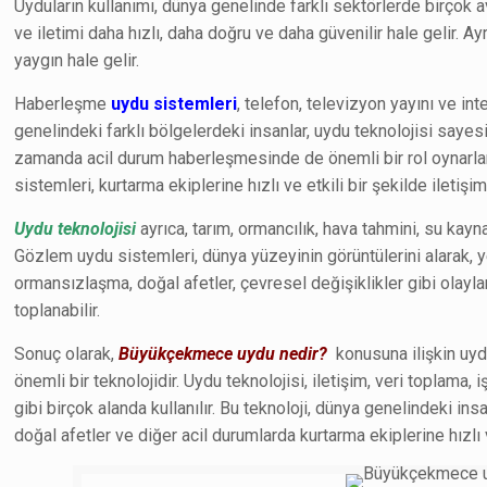
Uyduların kullanımı, dünya genelinde farklı sektörlerde birçok a
ve iletimi daha hızlı, daha doğru ve daha güvenilir hale gelir. Ay
yaygın hale gelir.
Haberleşme
uydu sistemleri
, telefon, televizyon yayını ve in
genelindeki farklı bölgelerdeki insanlar, uydu teknolojisi sayesi
zamanda acil durum haberleşmesinde de önemli bir rol oynarlar. 
sistemleri, kurtarma ekiplerine hızlı ve etkili bir şekilde iletişim
Uydu teknolojisi
ayrıca, tarım, ormancılık, hava tahmini, su kayna
Gözlem uydu sistemleri, dünya yüzeyinin görüntülerini alarak, ye
ormansızlaşma, doğal afetler, çevresel değişiklikler gibi olayla
toplanabilir.
Sonuç olarak,
Büyükçekmece uydu nedir?
konusuna ilişkin uydu
önemli bir teknolojidir. Uydu teknolojisi, iletişim, veri topla
gibi birçok alanda kullanılır. Bu teknoloji, dünya genelindeki in
doğal afetler ve diğer acil durumlarda kurtarma ekiplerine hızlı ve