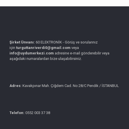
Şirket Ünvanı:
60 ELEKTRONİK - Görüş ve sorularınız
için
turguttanriverdi0@gmail.com
veya
info@uydumerkezi.com
adresine e-mail gönderebilir veya
aşağıdaki numaralardan bize ulaşabilirsiniz.
Adres:
Kavakpınar Mah. Çiğdem Cad. No:28/C Pendik / İSTANBUL
Telefon:
0552 003 37 38