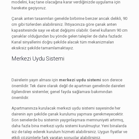
modelini, kaç tane olacağına karar verdiğinizde uygulama için
harekete geçiyoruz.
Çanak anten tasarımları genelde birbirine benzer ancak delikli, 90
cm gibi türlerden alabilirsiniz. İhtiyacınıza göre çanak anten
kapasitesinde sayı ve ebat değişimi olabilir. Genel kullanım 90 cm
çanaklar olduğundan bu yönde gelen talepler de daha fazladır.
Kanal sinyallerini doğru şekilde alacak tüm mekanizmaları
eksiksiz şekilde tamamlamaktayız.
Merkezi Uydu Sistemi
Dairelerin yayın alması için
merkezi uydu sistemi
son derece
önemlidir. Tek daire olarak değil de apartman genelinde daireleri
ilgilendiren sistemler, genel fayda sağlaması bakımından
önemlidir.
Apartmanınıza kurulacak merkezi uydu sistemi sayesinde her
dairenin ayrı şekilde çanak kurulumu yapması gerekmeyecektir.
Son senelerde bu sistemin yaygınlaşması memnuniyeti artırmış,
daha fazla bina merkezi uydu sistemi kurulmuştur. Yeni binalarda
siz de talep ederek kurulum hizmeti alabilirsiniz. Uygun fiyatlar ve
etkili çözümlerle fark yaratan sonuçlar alabilirsiniz.