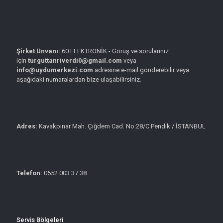
Şirket Ünvanı:
60 ELEKTRONİK - Görüş ve sorularınız
için
turguttanriverdi0@gmail.com
veya
info@uydumerkezi.com
adresine e-mail gönderebilir veya
aşağıdaki numaralardan bize ulaşabilirsiniz.
Adres:
Kavakpınar Mah. Çiğdem Cad. No:28/C Pendik / İSTANBUL
Telefon:
0552 003 37 38
Servis Bölgeleri