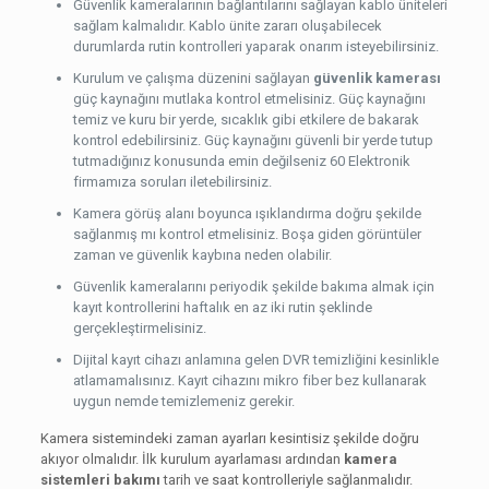
Güvenlik kameralarının bağlantılarını sağlayan kablo üniteleri
sağlam kalmalıdır. Kablo ünite zararı oluşabilecek
durumlarda rutin kontrolleri yaparak onarım isteyebilirsiniz.
Kurulum ve çalışma düzenini sağlayan
güvenlik kamerası
güç kaynağını mutlaka kontrol etmelisiniz. Güç kaynağını
temiz ve kuru bir yerde, sıcaklık gibi etkilere de bakarak
kontrol edebilirsiniz. Güç kaynağını güvenli bir yerde tutup
tutmadığınız konusunda emin değilseniz 60 Elektronik
firmamıza soruları iletebilirsiniz.
Kamera görüş alanı boyunca ışıklandırma doğru şekilde
sağlanmış mı kontrol etmelisiniz. Boşa giden görüntüler
zaman ve güvenlik kaybına neden olabilir.
Güvenlik kameralarını periyodik şekilde bakıma almak için
kayıt kontrollerini haftalık en az iki rutin şeklinde
gerçekleştirmelisiniz.
Dijital kayıt cihazı anlamına gelen DVR temizliğini kesinlikle
atlamamalısınız. Kayıt cihazını mikro fiber bez kullanarak
uygun nemde temizlemeniz gerekir.
Kamera sistemindeki zaman ayarları kesintisiz şekilde doğru
akıyor olmalıdır. İlk kurulum ayarlaması ardından
kamera
sistemleri bakımı
tarih ve saat kontrolleriyle sağlanmalıdır.