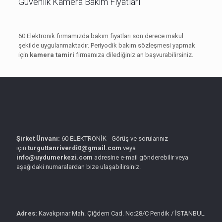
Güvenlik Kamera Bakım Fiyatları
60 Elektronik firmamızda bakım fiyatları son derece makul
şekilde uygulanmaktadır. Periyodik bakım sözleşmesi yapmak
için
kamera tamiri
firmamıza dilediğiniz an başvurabilirsiniz.
Şirket Ünvanı:
60 ELEKTRONİK - Görüş ve sorularınız
için
turguttanriverdi0@gmail.com
veya
info@uydumerkezi.com
adresine e-mail gönderebilir veya
aşağıdaki numaralardan bize ulaşabilirsiniz.
Adres:
Kavakpınar Mah. Çiğdem Cad. No:28/C Pendik / İSTANBUL