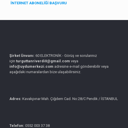
İNTERNET ABONELİĞİ BAŞVURU
Şirket Ünvanı:
60 ELEKTRONİK - Görüş ve sorularınız
için
turguttanriverdi0@gmail.com
veya
info@uydumerkezi.com
adresine e-mail gönderebilir veya
aşağıdaki numaralardan bize ulaşabilirsiniz.
Adres:
Kavakpınar Mah. Çiğdem Cad. No:28/C Pendik / İSTANBUL
Telefon:
0552 003 37 38