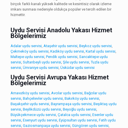
birçok farklı kanalı yüksek kalitede ve kesintisiz olarak izleme
imkanı sunması nedeniyle oldukça popüler ve tercih edilen bir
hizmettir.
Uydu Servisi Anadolu Yakası Hizmet
Bölgelerimiz
Adalar uydu servisi
,
Ataşehir uydu servisi
,
Beykoz uydu servisi
,
Çekmeköy uydu servisi
,
Kadıköy uydu servisi
,
Kartal uydu servisi
,
Maltepe uydu servisi
,
Pendik uydu servisi
,
Sancaktepe uydu
servisi
,
Sultanbeyli uydu servisi
,
Şile uydu servisi
,
Tuzla uydu
servisi
,
Ümraniye uydu servisi
,
Üsküdar uydu servisi
Uydu Servisi Avrupa Yakası Hizmet
Bölgelerimiz
Arnavutköy uydu servisi
,
Avcılar uydu servisi
,
Bağcılar uydu
servisi
,
Bahçelievler uydu servisi
,
Bakırköy uydu servisi
,
Başakşehir uydu servisi
,
Bayrampaşa uydu servisi
,
Beşiktaş uydu
servisi
,
Beylikdüzü uydu servisi
,
Beyoğlu uydu servisi
,
Büyükçekmece uydu servisi
,
Çatalca uydu servisi
,
Esenler uydu
servisi
,
Esenyurt uydu servisi
,
Eyüpsultan uydu servisi
,
Fatih uydu
servisi
,
Gaziosmanpaşa uydu servisi
,
Güngören uydu servisi
,