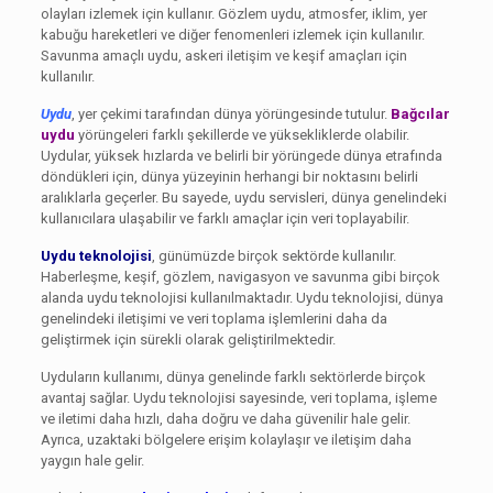
olayları izlemek için kullanır. Gözlem uydu, atmosfer, iklim, yer
kabuğu hareketleri ve diğer fenomenleri izlemek için kullanılır.
Savunma amaçlı uydu, askeri iletişim ve keşif amaçları için
kullanılır.
Uydu
, yer çekimi tarafından dünya yörüngesinde tutulur.
Bağcılar
uydu
yörüngeleri farklı şekillerde ve yüksekliklerde olabilir.
Uydular, yüksek hızlarda ve belirli bir yörüngede dünya etrafında
döndükleri için, dünya yüzeyinin herhangi bir noktasını belirli
aralıklarla geçerler. Bu sayede, uydu servisleri, dünya genelindeki
kullanıcılara ulaşabilir ve farklı amaçlar için veri toplayabilir.
Uydu teknolojisi
, günümüzde birçok sektörde kullanılır.
Haberleşme, keşif, gözlem, navigasyon ve savunma gibi birçok
alanda uydu teknolojisi kullanılmaktadır. Uydu teknolojisi, dünya
genelindeki iletişimi ve veri toplama işlemlerini daha da
geliştirmek için sürekli olarak geliştirilmektedir.
Uyduların kullanımı, dünya genelinde farklı sektörlerde birçok
avantaj sağlar. Uydu teknolojisi sayesinde, veri toplama, işleme
ve iletimi daha hızlı, daha doğru ve daha güvenilir hale gelir.
Ayrıca, uzaktaki bölgelere erişim kolaylaşır ve iletişim daha
yaygın hale gelir.