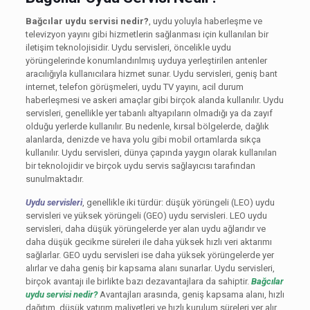
Bağcılar uydu servisi nedir?
, uydu yoluyla haberleşme ve
televizyon yayını gibi hizmetlerin sağlanması için kullanılan bir
iletişim teknolojisidir. Uydu servisleri, öncelikle uydu
yörüngelerinde konumlandırılmış uyduya yerleştirilen antenler
aracılığıyla kullanıcılara hizmet sunar. Uydu servisleri, geniş bant
internet, telefon görüşmeleri, uydu TV yayını, acil durum
haberleşmesi ve askeri amaçlar gibi birçok alanda kullanılır. Uydu
servisleri, genellikle yer tabanlı altyapıların olmadığı ya da zayıf
olduğu yerlerde kullanılır. Bu nedenle, kırsal bölgelerde, dağlık
alanlarda, denizde ve hava yolu gibi mobil ortamlarda sıkça
kullanılır. Uydu servisleri, dünya çapında yaygın olarak kullanılan
bir teknolojidir ve birçok uydu servis sağlayıcısı tarafından
sunulmaktadır.
Uydu servisleri
, genellikle iki türdür: düşük yörüngeli (LEO) uydu
servisleri ve yüksek yörüngeli (GEO) uydu servisleri. LEO uydu
servisleri, daha düşük yörüngelerde yer alan uydu ağlarıdır ve
daha düşük gecikme süreleri ile daha yüksek hızlı veri aktarımı
sağlarlar. GEO uydu servisleri ise daha yüksek yörüngelerde yer
alırlar ve daha geniş bir kapsama alanı sunarlar. Uydu servisleri,
birçok avantajı ile birlikte bazı dezavantajlara da sahiptir.
Bağcılar
uydu servisi nedir?
Avantajları arasında, geniş kapsama alanı, hızlı
dağıtım, düşük yatırım maliyetleri ve hızlı kurulum süreleri yer alır.