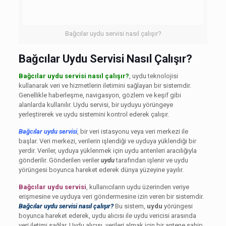
Bağcılar uydu servisi nasıl çalışır?
Bağcılar Uydu Servisi Nasıl Çalışır?
Bağcılar uydu servisi nasıl çalışır?
, uydu teknolojisi
kullanarak veri ve hizmetlerin iletimini sağlayan bir sistemdir.
Genellikle haberleşme, navigasyon, gözlem ve keşif gibi
alanlarda kullanılır. Uydu servisi, bir uyduyu yörüngeye
yerleştirerek ve uydu sistemini kontrol ederek çalışır.
Bağcılar uydu servisi
, bir veri istasyonu veya veri merkezi ile
başlar. Veri merkezi, verilerin işlendiği ve uyduya yüklendiği bir
yerdir. Veriler, uyduya yüklenmek için uydu antenleri aracılığıyla
gönderilir. Gönderilen veriler
uydu
tarafından işlenir ve uydu
yörüngesi boyunca hareket ederek dünya yüzeyine yayılır.
Bağcılar uydu servisi
, kullanıcıların uydu üzerinden veriye
erişmesine ve uyduya veri göndermesine izin veren bir sistemdir.
Bağcılar uydu servisi nasıl çalışır?
Bu sistem,
uydu
yörüngesi
boyunca hareket ederek, uydu alıcısı ile uydu vericisi arasında
veri iletimi sağlar. Uydu alıcısı, verileri almak için bir antene sahip