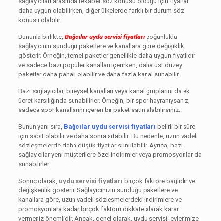
sağlayıcıları arasında rekabet söz konusu olduğu için fiyatlar
daha uygun olabilirken, diğer ülkelerde farklı bir durum söz
konusu olabilir.
Bununla birlikte,
Bağcılar uydu servisi fiyatları
çoğunlukla
sağlayıcının sunduğu paketlere ve kanallara göre değişiklik
gösterir. Örneğin, temel paketler genellikle daha uygun fiyatlıdır
ve sadece bazı popüler kanalları içerirken, daha üst düzey
paketler daha pahalı olabilir ve daha fazla kanal sunabilir.
Bazı sağlayıcılar, bireysel kanalları veya kanal gruplarını da ek
ücret karşılığında sunabilirler. Örneğin, bir spor hayranıysanız,
sadece spor kanallarını içeren bir paket satın alabilirsiniz.
Bunun yanı sıra,
Bağcılar uydu servisi fiyatları
belirli bir süre
için sabit olabilir ve daha sonra artabilir. Bu nedenle, uzun vadeli
sözleşmelerde daha düşük fiyatlar sunulabilir. Ayrıca, bazı
sağlayıcılar yeni müşterilere özel indirimler veya promosyonlar da
sunabilirler.
Sonuç olarak,
uydu servisi fiyatları
birçok faktöre bağlıdır ve
değişkenlik gösterir. Sağlayıcınızın sunduğu paketlere ve
kanallara göre, uzun vadeli sözleşmelerdeki indirimlere ve
promosyonlara kadar birçok faktörü dikkate alarak karar
vermeniz önemlidir. Ancak, genel olarak, uydu servisi, evlerimize