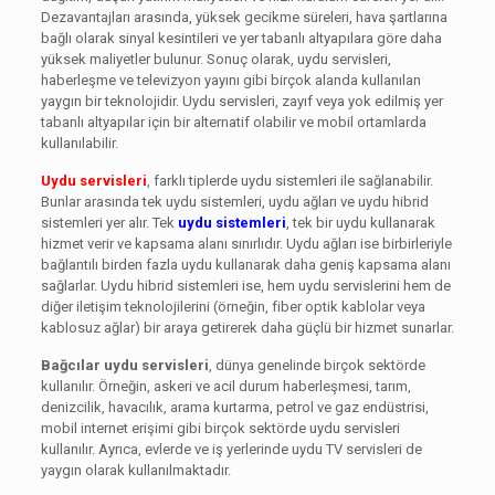
Dezavantajları arasında, yüksek gecikme süreleri, hava şartlarına
bağlı olarak sinyal kesintileri ve yer tabanlı altyapılara göre daha
yüksek maliyetler bulunur. Sonuç olarak, uydu servisleri,
haberleşme ve televizyon yayını gibi birçok alanda kullanılan
yaygın bir teknolojidir. Uydu servisleri, zayıf veya yok edilmiş yer
tabanlı altyapılar için bir alternatif olabilir ve mobil ortamlarda
kullanılabilir.
Uydu servisleri
, farklı tiplerde uydu sistemleri ile sağlanabilir.
Bunlar arasında tek uydu sistemleri, uydu ağları ve uydu hibrid
sistemleri yer alır. Tek
uydu sistemleri
, tek bir uydu kullanarak
hizmet verir ve kapsama alanı sınırlıdır. Uydu ağları ise birbirleriyle
bağlantılı birden fazla uydu kullanarak daha geniş kapsama alanı
sağlarlar. Uydu hibrid sistemleri ise, hem uydu servislerini hem de
diğer iletişim teknolojilerini (örneğin, fiber optik kablolar veya
kablosuz ağlar) bir araya getirerek daha güçlü bir hizmet sunarlar.
Bağcılar uydu servisleri
, dünya genelinde birçok sektörde
kullanılır. Örneğin, askeri ve acil durum haberleşmesi, tarım,
denizcilik, havacılık, arama kurtarma, petrol ve gaz endüstrisi,
mobil internet erişimi gibi birçok sektörde uydu servisleri
kullanılır. Ayrıca, evlerde ve iş yerlerinde uydu TV servisleri de
yaygın olarak kullanılmaktadır.