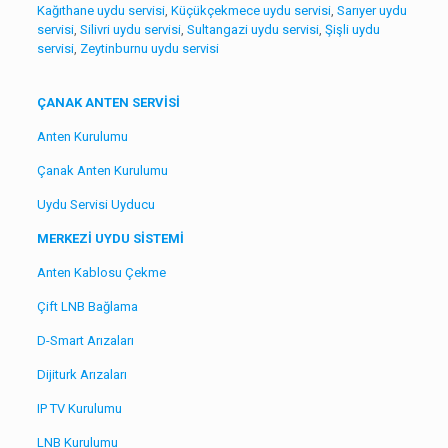
Kağıthane uydu servisi
,
Küçükçekmece uydu servisi
,
Sarıyer uydu
servisi
,
Silivri uydu servisi
,
Sultangazi uydu servisi
,
Şişli uydu
servisi
,
Zeytinburnu uydu servisi
ÇANAK ANTEN SERVİSİ
Anten Kurulumu
Çanak Anten Kurulumu
Uydu Servisi Uyducu
MERKEZİ UYDU SİSTEMİ
Anten Kablosu Çekme
Çift LNB Bağlama
D-Smart Arızaları
Dijiturk Arızaları
IP TV Kurulumu
LNB Kurulumu