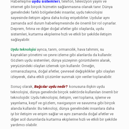
Haberleşme
uydu sistemleri
, telefon, televizyon yayını ve
internet gibi birçok hizmetin sağlanmasına olanak tanır. Dünya
genelindeki farklı bölgelerdeki insanlar, uydu teknolojisi
sayesinde iletişim ağına daha kolay erişebilirler. Uydular aynı
zamanda acil durum haberleşmesinde de önemli bir rol oynarlar.
Deprem, fırtına ve diğer doğal afetler gibi olaylarda, uydu
sistemleri, kurtarma ekiplerine hızlı ve etkili bir şekilde iletişim
sağlayabilir.
Uydu teknolojisi
ayrıca, tarım, ormancılık, hava tahmini, su
kaynakları yönetimi ve çevre izleme gibi alanlarda da kullanılır.
Gözlem uydu sistemleri, dünya yüzeyinin görüntülerini alarak,
yeryüzündeki olayları izlemek için kullanılır. Örneğin,
ormansızlaşma, doğal afetler, çevresel değişiklikler gibi olayları
izleyerek, daha etkili çözümler sunmak için veriler toplanabilir.
Sonuç olarak,
Bağcılar uydu nedir?
konusuna ilişkin uydu
teknolojisi, dünya genelinde birçok sektörde kullanılan önemli bir
teknolojidir. Uydu teknolojisi, iletişim, veri toplama, işleme ve
yayınlama, keşif ve gözlem, navigasyon ve savunma gibi birçok
alanda kullanılır. Bu teknoloji, dünya genelindeki insanlara daha
iyi bir iletişim ve erişim sağlar ve aynı zamanda doğal afetler ve
diğer acil durumlarda kurtarma ekiplerine hızlı ve etkili bir şekilde
yardımcı olabilir.