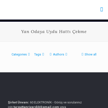
Yan Odaya Uydu Hattı Çekme
Categories
Tags
Authors
Show all
Şirket Ünvanı:
60 ELEKTRONİK - Görüş ve sorularınız
için
turguttanriverdi0@gmail.com
veya