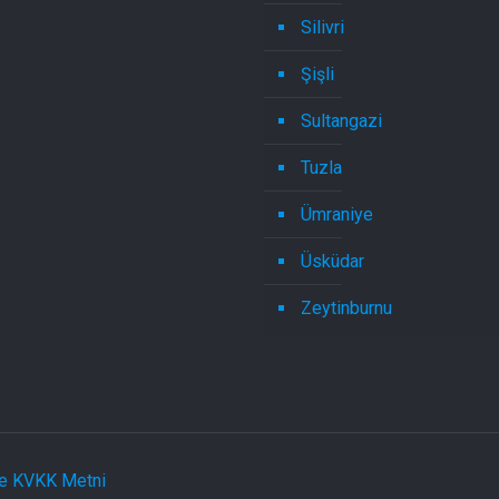
Silivri
Şişli
Sultangazi
Tuzla
Ümraniye
Üsküdar
Zeytinburnu
 ve KVKK Metni