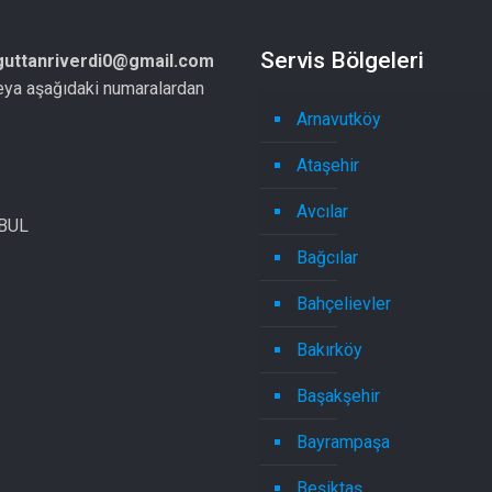
Servis Bölgeleri
guttanriverdi0@gmail.com
eya aşağıdaki numaralardan
Arnavutköy
Ataşehir
Avcılar
NBUL
Bağcılar
Bahçelievler
Bakırköy
Başakşehir
Bayrampaşa
Beşiktaş