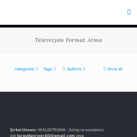
Televizyon Format Atma
Categories
Tags
Authors
Show all
Şirket Ünvanı:
60 ELEKTRONİK - Görüş ve sorularınız
için
turguttanriverdi0@gmail.com
veya