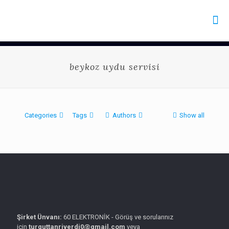
beykoz uydu servisi
Categories
Tags
Authors
Show all
Şirket Ünvanı:
60 ELEKTRONİK - Görüş ve sorularınız
için
turguttanriverdi0@gmail.com
veya