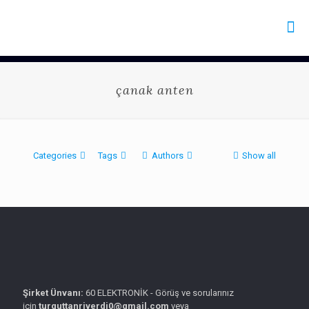
çanak anten
Categories
Tags
Authors
Show all
Şirket Ünvanı:
60 ELEKTRONİK - Görüş ve sorularınız
için
turguttanriverdi0@gmail.com
veya