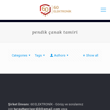
pendik çanak tamiri
Categories
Tags
Authors
Show all
Şirket Ünvanı:
60 ELEKTRONİK - Görüş ve sorularınız
için
turguttanriverdi0@gmail.com
veya