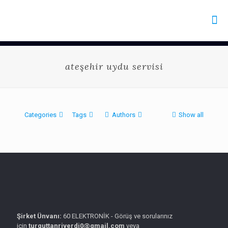
ateşehir uydu servisi
Categories
Tags
Authors
Show all
Şirket Ünvanı:
60 ELEKTRONİK - Görüş ve sorularınız
için
turguttanriverdi0@gmail.com
veya