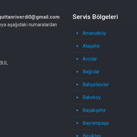
Servis Bölgeleri
guttanriverdi0@gmail.com
eya aşağıdaki numaralardan
Arnavutköy
Ataşehir
Avcılar
NBUL
Bağcılar
Bahçelievler
Bakırköy
Başakşehir
Bayrampaşa
Beşiktaş