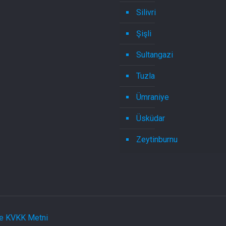
Silivri
Şişli
Sultangazi
Tuzla
Ümraniye
Üsküdar
Zeytinburnu
 ve KVKK Metni