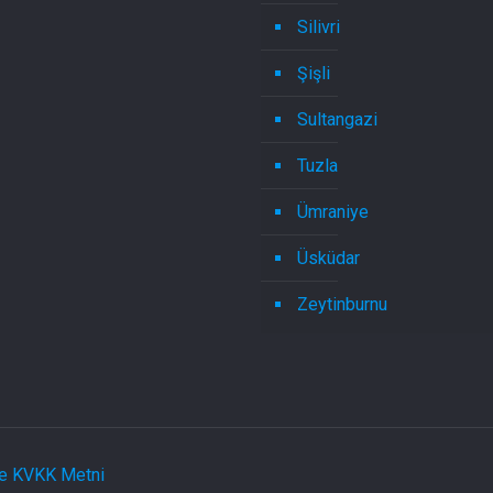
Silivri
Şişli
Sultangazi
Tuzla
Ümraniye
Üsküdar
Zeytinburnu
 ve KVKK Metni