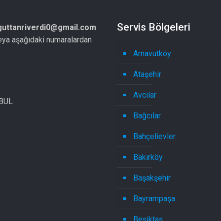
Servis Bölgeleri
guttanriverdi0@gmail.com
eya aşağıdaki numaralardan
Arnavutköy
Ataşehir
Avcılar
NBUL
Bağcılar
Bahçelievler
Bakırköy
Başakşehir
Bayrampaşa
Beşiktaş