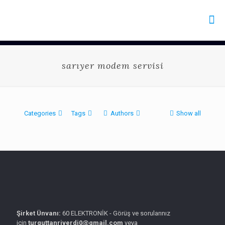
sarıyer modem servisi
Categories
Tags
Authors
Show all
Şirket Ünvanı:
60 ELEKTRONİK - Görüş ve sorularınız
için
turguttanriverdi0@gmail.com
veya