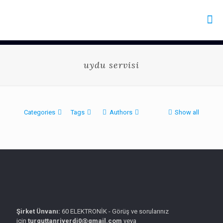
uydu servisi
Categories
Tags
Authors
Show all
Şirket Ünvanı:
60 ELEKTRONİK - Görüş ve sorularınız
için
turguttanriverdi0@gmail.com
veya