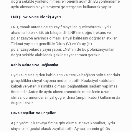
doğru şekilde yönlendirilmesi en önemli adımdır. Bu yönlendirme,
uydu alıcınızın sinyal seviyesi göstergesini kullanarak yapılır.
LNB (Low Noise Block) Ayarı
LNB, çanak antene gelen zayıf sinyalleri güçlendirerek uydu
alıcısına ileten kritik bir bileşendir. LNB’nin doğru frekans ve
polarizasyon ayarında olması, sinyal kalitesini doğrudan etkiler.
Türksat yayınları genellikle Dikey (V) ve Yatay (H)
polarizasyonlarda yayın yapar. LNB’nin de bu polarizasyonları
doğru şekilde alabilecek şekilde ayarlanması gerekir.
Kablo Kalitesi ve Bağlantıları
Uydu alıcısına giden kabloların kalitesi ve bağlantı noktalarındaki
gevşeklikler sinyal kaybına neden olabilir. Koaksiyel kabloların
kaliteli ve yeterli kalınlıkta olması, bağlantıların sağlam yapılması
önemlidir. Anten ile uydu alıcısı arasındaki mesafenin uzun
olması durumunda, sinyal güçlendirici (amplifikatör) kullanımı da
düşünülebilir.
Hava Koşulları ve Engeller
Aşırı yağmur, kar veya fırtına gibi olumsuz hava koşulları, uydu
sinyallerini geçici olarak zayıflatabilir. Ayrıca, antenin görüş