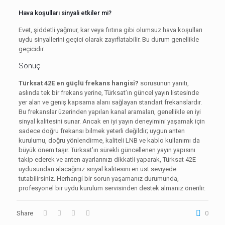
Hava koşulları sinyali etkiler mi?
Evet, şiddetli yağmur, kar veya fırtına gibi olumsuz hava koşulları
uydu sinyallerini geçici olarak zayıflatabilir. Bu durum genellikle
geçicidir.
Sonuç
Türksat 42E en güçlü frekans hangisi?
sorusunun yanıtı,
aslında tek bir frekans yerine, Türksat’ın güncel yayın listesinde
yer alan ve geniş kapsama alanı sağlayan standart frekanslardır.
Bu frekanslar üzerinden yapılan kanal aramaları, genellikle en iyi
sinyal kalitesini sunar. Ancak en iyi yayın deneyimini yaşamak için
sadece doğru frekansı bilmek yeterli değildir; uygun anten
kurulumu, doğru yönlendirme, kaliteli LNB ve kablo kullanımı da
büyük önem taşır. Türksat’ın sürekli güncellenen yayın yapısını
takip ederek ve anten ayarlarınızı dikkatli yaparak, Türksat 42E
uydusundan alacağınız sinyal kalitesini en üst seviyede
tutabilirsiniz. Herhangi bir sorun yaşamanız durumunda,
profesyonel bir uydu kurulum servisinden destek almanız önerilir.
Share
0