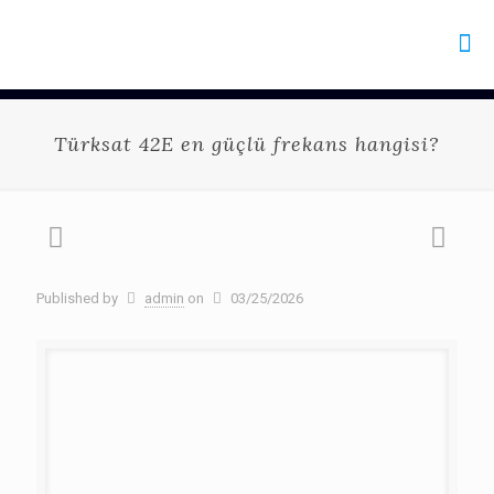
Türksat 42E en güçlü frekans hangisi?
Published by
admin
on
03/25/2026