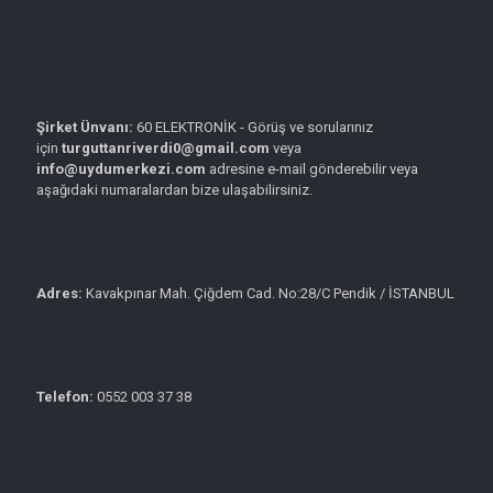
Şirket Ünvanı:
60 ELEKTRONİK - Görüş ve sorularınız
için
turguttanriverdi0@gmail.com
veya
info@uydumerkezi.com
adresine e-mail gönderebilir veya
aşağıdaki numaralardan bize ulaşabilirsiniz.
Adres:
Kavakpınar Mah. Çiğdem Cad. No:28/C Pendik / İSTANBUL
Telefon:
0552 003 37 38