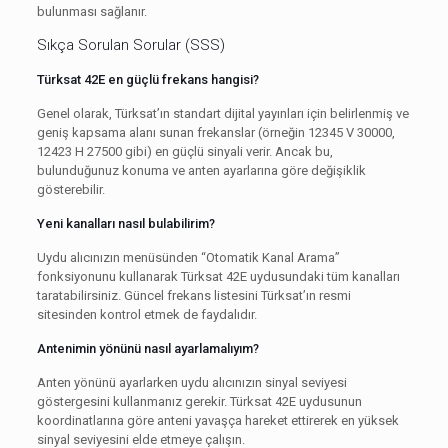
bulunması sağlanır.
Sıkça Sorulan Sorular (SSS)
Türksat 42E en güçlü frekans hangisi?
Genel olarak, Türksat’ın standart dijital yayınları için belirlenmiş ve
geniş kapsama alanı sunan frekanslar (örneğin 12345 V 30000,
12423 H 27500 gibi) en güçlü sinyali verir. Ancak bu,
bulunduğunuz konuma ve anten ayarlarına göre değişiklik
gösterebilir.
Yeni kanalları nasıl bulabilirim?
Uydu alıcınızın menüsünden “Otomatik Kanal Arama”
fonksiyonunu kullanarak Türksat 42E uydusundaki tüm kanalları
taratabilirsiniz. Güncel frekans listesini Türksat’ın resmi
sitesinden kontrol etmek de faydalıdır.
Antenimin yönünü nasıl ayarlamalıyım?
Anten yönünü ayarlarken uydu alıcınızın sinyal seviyesi
göstergesini kullanmanız gerekir. Türksat 42E uydusunun
koordinatlarına göre anteni yavaşça hareket ettirerek en yüksek
sinyal seviyesini elde etmeye çalışın.