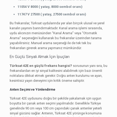
11054 V 8000 ( yatay, 8000 sembol oranı)
11747 V 27500 ( yatay, 27500 sembol oranı)
Bu frekanslar, Türksat uydularında yer alan birçok ulusal ve yerel
kanalın yayınını barındırmaktadır. Kanal arama işlemi sırasında,
uydu alıcınızın menüsünden “Kanal Arama” veya “Otomatik
Arama” seçeneğini kullanarak bu frekanslar üzerinden tarama
yapabilirsiniz. Manuel arama seçeneği ile de tek tek bu
frekansları girerek arama yapmanız mümkündür.
En Güçlü Sinyali Almak İçin İpuçları
Türksat 42E en güçlü frekans hangisi?
sorusunun yanı sıra, bu
frekanslardan en iyi sinyal kalitesini alabilmek için bazı önemli
noktalara dikkat etmek gerekir. Doğru anten kurulumu ve ayarı,
kesintisiz yayın deneyimi için kritik öneme sahiptir.
Anten Seçimi ve Yönlendirme
Türksat 42E uydusunu doğru bir şekilde yakalamak için uygun
boyutta bir çanak anten seçimi yapılmalıdır. Genellikle Türkiye
genelinde 90 cm veya 100 cm çapındaki çanak antenler yeterli
sinyal gücünü sağlar. Antenin, Türksat 42E yörünge konumuna