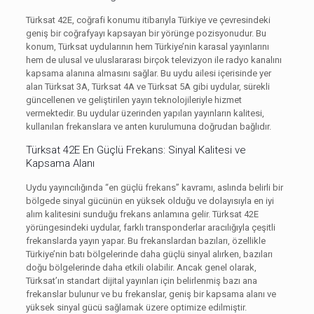
Türksat 42E, coğrafi konumu itibarıyla Türkiye ve çevresindeki
geniş bir coğrafyayı kapsayan bir yörünge pozisyonudur. Bu
konum, Türksat uydularının hem Türkiye’nin karasal yayınlarını
hem de ulusal ve uluslararası birçok televizyon ile radyo kanalını
kapsama alanına almasını sağlar. Bu uydu ailesi içerisinde yer
alan Türksat 3A, Türksat 4A ve Türksat 5A gibi uydular, sürekli
güncellenen ve geliştirilen yayın teknolojileriyle hizmet
vermektedir. Bu uydular üzerinden yapılan yayınların kalitesi,
kullanılan frekanslara ve anten kurulumuna doğrudan bağlıdır.
Türksat 42E En Güçlü Frekans: Sinyal Kalitesi ve
Kapsama Alanı
Uydu yayıncılığında “en güçlü frekans” kavramı, aslında belirli bir
bölgede sinyal gücünün en yüksek olduğu ve dolayısıyla en iyi
alım kalitesini sunduğu frekans anlamına gelir. Türksat 42E
yörüngesindeki uydular, farklı transponderlar aracılığıyla çeşitli
frekanslarda yayın yapar. Bu frekanslardan bazıları, özellikle
Türkiye’nin batı bölgelerinde daha güçlü sinyal alırken, bazıları
doğu bölgelerinde daha etkili olabilir. Ancak genel olarak,
Türksat’ın standart dijital yayınları için belirlenmiş bazı ana
frekanslar bulunur ve bu frekanslar, geniş bir kapsama alanı ve
yüksek sinyal gücü sağlamak üzere optimize edilmiştir.