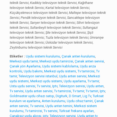
teknik Servisi, Kadıköy televizyon teknik Servisi, Kağıthane
televizyon teknik Servisi, Kartal televizyon teknik Servisi,
Küçükçekmece televizyon teknik Servisi, Maltepe televizyon teknik
Servisi, Pendik televizyon teknik Servisi, Sancaktepe televizyon
teknik Servisi, Sarıyer televizyon teknik Servisi, Silivri televizyon
teknik Servisi, Sultanbeyli televizyon teknik Servisi, Sultangazi
televizyon teknik Servisi, Şile televizyon teknik Servisi, Şişli
televizyon teknik Servisi, Tuzla televizyon teknik Servisi, Ümraniye
televizyon teknik Servisi, Üsküdar televizyon teknik Servisi,
Zeytinburnu televizyon teknik Servisi
Etiketler :
Uydu sistemi kurulumu
,
Çanak anten kurulumu
,
Merkezi uydu tamir
,
Merkezi uydu tamircisi
,
Çanak anten servisi
,
Çanak yön Ayarlama
,
Uydu sistemi kablolama
,
Uydu arıza
kontrolü
,
Uydu bakımı
,
Merkezi uydu sistemi
,
Tv tamircisi
,
Tv
tamir
,
Televizyon servisi istanbul
,
Uydu anten servisi
,
Merkezi
uydu sistemi
,
Merkezi uydu sistemi
,
Uydu ayarlama
,
Tv tamir
,
Usta uydu servisi
,
Tv servisi
,
Iptv
,
Televizyon servisi
,
Uydu anten
,
Tv servisi
,
Uydu anten servisi
,
Tv tamircisi
,
Tv tamir
,
Tv tamiri
,
Iptv
,
Goldmaster uydu cihazı satışı
,
Digiturk
,
D Smart
,
Lig Tv
,
Turksat
kurulum ve ayarlama
,
Anten kurulumu
,
Uydu cihaz tamiri
,
Çanak
anten servisi
,
Tv servisi
,
Uydu anten temini
,
Merkezi sistem
kurulumu
,
Tv tamircisi
,
Tv servisi
,
Türksat frekans ayarları
,
Çanaksız uydu alıcısı
,
iptv
,
Televizyon servisi
,
Uydu anten tv