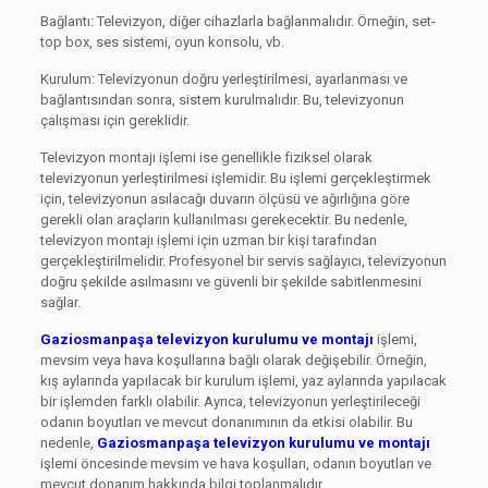
Bağlantı: Televizyon, diğer cihazlarla bağlanmalıdır. Örneğin, set-
top box, ses sistemi, oyun konsolu, vb.
Kurulum: Televizyonun doğru yerleştirilmesi, ayarlanması ve
bağlantısından sonra, sistem kurulmalıdır. Bu, televizyonun
çalışması için gereklidir.
Televizyon montajı işlemi ise genellikle fiziksel olarak
televizyonun yerleştirilmesi işlemidir. Bu işlemi gerçekleştirmek
için, televizyonun asılacağı duvarın ölçüsü ve ağırlığına göre
gerekli olan araçların kullanılması gerekecektir. Bu nedenle,
televizyon montajı işlemi için uzman bir kişi tarafından
gerçekleştirilmelidir. Profesyonel bir servis sağlayıcı, televizyonun
doğru şekilde asılmasını ve güvenli bir şekilde sabitlenmesini
sağlar.
Gaziosmanpaşa televizyon kurulumu ve montajı
işlemi,
mevsim veya hava koşullarına bağlı olarak değişebilir. Örneğin,
kış aylarında yapılacak bir kurulum işlemi, yaz aylarında yapılacak
bir işlemden farklı olabilir. Ayrıca, televizyonun yerleştirileceği
odanın boyutları ve mevcut donanımının da etkisi olabilir. Bu
nedenle,
Gaziosmanpaşa televizyon kurulumu ve montajı
işlemi öncesinde mevsim ve hava koşulları, odanın boyutları ve
mevcut donanım hakkında bilgi toplanmalıdır.