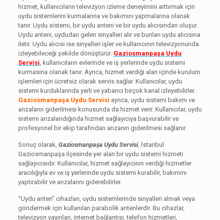
hizmet, kullanıcıların televizyon izleme deneyimini arttırmak için
uydu sistemlerini kurmalarına ve bakımını yapmalarına olanak
tanır. Uydu sistemi, bir uydu anteni ve bir uydu alıcısından oluşur.
Uydu anteni, uydudan gelen sinyalleri alır ve bunları uydu alıcısına
iletir. Uydu alıcısı ise sinyalleri işler ve kullanıcının televizyonunda
izleyebileceği şekilde dönüştürür.
Gaziosmanpaşa Uydu
Servisi
, kullanıcıların evlerinde ve iş yerlerinde uydu sistemi
kurmasına olanak tanır. Ayrıca, hizmet verdiği alan içinde kurulum
işlemleri için ücretsiz olarak servis sağlar. Kullanıcılar, uydu
sistemi kurduklarında yerli ve yabancı birçok kanal izleyebilirler.
Gaziosmanpaşa Uydu Servisi
ayrıca, uydu sistemi bakımı ve
arızaların giderilmesi konusunda da hizmet verir. Kullanıcılar, uydu
sistemi arızalandığında hizmet sağlayıcıya başvurabilir ve
profesyonel bir ekip tarafından arızanın giderilmesi sağlanır.
Sonuç olarak,
Gaziosmanpaşa Uydu Servisi
, İstanbul
Gaziosmanpaşa ilçesinde yer alan bir uydu sistemi hizmeti
sağlayıcısıdır. Kullanıcılar, hizmet sağlayıcının verdiği hizmetler
aracılığıyla ev ve iş yerlerinde uydu sistemi kurabilir, bakımını
yaptırabilir ve arızalarını giderebilirler.
“Uydu anten” cihazları, uydu sistemlerinde sinyalleri almak veya
göndermek için kullanılan parabolik antenlerdir. Bu cihazlar,
televizyon yayınları, internet bağlantısı, telefon hizmetleri,