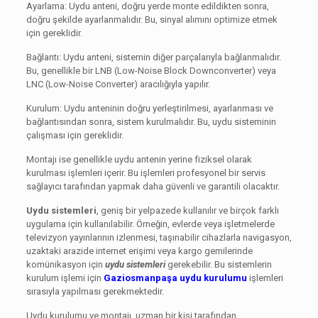
Ayarlama: Uydu anteni, doğru yerde monte edildikten sonra,
doğru şekilde ayarlanmalıdır. Bu, sinyal alımını optimize etmek
için gereklidir.
Bağlantı: Uydu anteni, sistemin diğer parçalarıyla bağlanmalıdır.
Bu, genellikle bir LNB (Low-Noise Block Downconverter) veya
LNC (Low-Noise Converter) aracılığıyla yapılır.
Kurulum: Uydu anteninin doğru yerleştirilmesi, ayarlanması ve
bağlantısından sonra, sistem kurulmalıdır. Bu, uydu sisteminin
çalışması için gereklidir.
Montajı ise genellikle uydu antenin yerine fiziksel olarak
kurulması işlemleri içerir. Bu işlemleri profesyonel bir servis
sağlayıcı tarafından yapmak daha güvenli ve garantili olacaktır.
Uydu sistemleri
, geniş bir yelpazede kullanılır ve birçok farklı
uygulama için kullanılabilir. Örneğin, evlerde veya işletmelerde
televizyon yayınlarının izlenmesi, taşınabilir cihazlarla navigasyon,
uzaktaki arazide internet erişimi veya kargo gemilerinde
komünikasyon için
uydu sistemleri
gerekebilir. Bu sistemlerin
kurulum işlemi için
Gaziosmanpaşa uydu kurulumu
işlemleri
sırasıyla yapılması gerekmektedir.
Uydu kurulumu ve montajı, uzman bir kişi tarafından