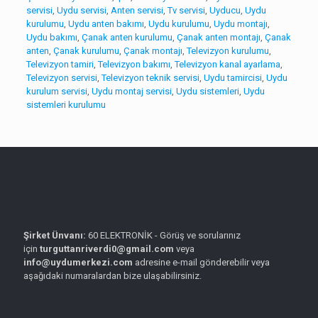
servisi
,
Uydu servisi
,
Anten servisi
,
Tv servisi
,
Uyducu
,
Uydu
kurulumu
,
Uydu anten bakımı
,
Uydu kurulumu
,
Uydu montajı
,
Uydu bakımı
,
Çanak anten kurulumu
,
Çanak anten montajı
,
Çanak
anten
,
Çanak kurulumu
,
Çanak montajı
,
Televizyon kurulumu
,
Televizyon tamiri
,
Televizyon bakımı
,
Televizyon kanal ayarlama
,
Televizyon servisi
,
Televizyon teknik servisi
,
Uydu tamircisi
,
Uydu
kurulum servisi
,
Uydu montaj servisi
,
Uydu sistemleri
,
Uydu
sistemleri kurulumu
Şirket Ünvanı:
60 ELEKTRONİK - Görüş ve sorularınız
için
turguttanriverdi0@gmail.com
veya
info@uydumerkezi.com
adresine e-mail gönderebilir veya
aşağıdaki numaralardan bize ulaşabilirsiniz.