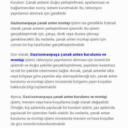
Kurulum: Çanak antenin doğru yerleştirilmesi, ayarlanması ve
bağlantısından sonra, sistem kurulmalıdır. Bu, televizyon
yayınlarının alınması için gereklidir.
Gaziosmanpaşa çanak anten montajı
işlemi ise genellikle fiziksel
olarak çanak antenin yerleştirilmesi işlemidir. Bu işlemi
gerçekleştirmek için, çatıya, direk veya duvara çıkmayı
gerektirecektir. Bu nedenle, çanak anten montajı işlemi için
uzman bir kişi tarafından gerçekleştirilmelidir.
Son olarak,
Gaziosmanpaşa çanak anten kurulumu ve
montajı
işlemi, televizyon yayınlarının alınması için önemli bir
işlemdir ve doğru şekilde gerçekleştirilmesi, yayınların kesintisiz
ve net bir şekilde izlenmesini sağlar. Ancak, çanak antenler ülke
veya bölgeye göre yayınları alıp alamayabileceği için, çanak anten
kurulumu ve montajı işlemi öncesinde bölgenin yayın koşulları
hakkında bilgi toplanmalıdır.
Ayrıca,
Gaziosmanpaşa
çanak anten kurulumu ve montajı
işlemi, mevsim veya hava koşullarına bağlı olarak değişebilir.
Örneğin, kış aylarında yapılacak bir kurulum işlemi, yaz aylarında
yapılacak bir işlemden farklı olabilir. Bu nedenle, çanak anten
kurulumu ve montajı işlemi öncesinde mevsim ve hava koşulları
da göz önünde bulundurulmalıdır.