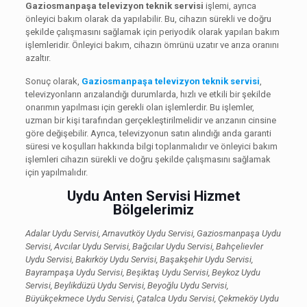
Gaziosmanpaşa televizyon teknik servisi
işlemi, ayrıca
önleyici bakım olarak da yapılabilir. Bu, cihazın sürekli ve doğru
şekilde çalışmasını sağlamak için periyodik olarak yapılan bakım
işlemleridir. Önleyici bakım, cihazın ömrünü uzatır ve arıza oranını
azaltır.
Sonuç olarak,
Gaziosmanpaşa televizyon teknik servisi
,
televizyonların arızalandığı durumlarda, hızlı ve etkili bir şekilde
onarımın yapılması için gerekli olan işlemlerdir. Bu işlemler,
uzman bir kişi tarafından gerçekleştirilmelidir ve arızanın cinsine
göre değişebilir. Ayrıca, televizyonun satın alındığı anda garanti
süresi ve koşulları hakkında bilgi toplanmalıdır ve önleyici bakım
işlemleri cihazın sürekli ve doğru şekilde çalışmasını sağlamak
için yapılmalıdır.
Uydu Anten Servisi Hizmet
Bölgelerimiz
Adalar Uydu Servisi, Arnavutköy Uydu Servisi, Gaziosmanpaşa Uydu
Servisi, Avcılar Uydu Servisi, Bağcılar Uydu Servisi, Bahçelievler
Uydu Servisi, Bakırköy Uydu Servisi, Başakşehir Uydu Servisi,
Bayrampaşa Uydu Servisi, Beşiktaş Uydu Servisi, Beykoz Uydu
Servisi, Beylikdüzü Uydu Servisi, Beyoğlu Uydu Servisi,
Büyükçekmece Uydu Servisi, Çatalca Uydu Servisi, Çekmeköy Uydu