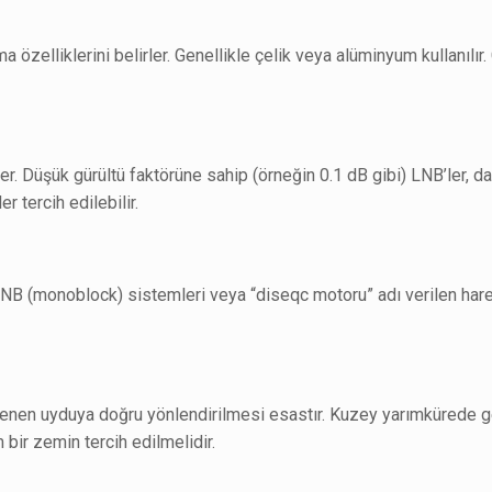
a özelliklerini belirler. Genellikle çelik veya alüminyum kullanılı
ler. Düşük gürültü faktörüne sahip (örneğin 0.1 dB gibi) LNB’ler, d
er tercih edilebilir.
NB (monoblock) sistemleri veya “diseqc motoru” adı verilen hareke
tenen uyduya doğru yönlendirilmesi esastır. Kuzey yarımkürede 
bir zemin tercih edilmelidir.