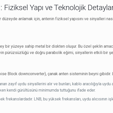
 Fiziksel Yapı ve Teknolojik Detayla
düzeyde anlamak için, antenin fiziksel yapısını ve sinyalleri nas
ükey bir yüzeye sahip metal bir diskten oluşur. Bu özel şeklin ama
in pürüzsüzlüğü ve doğru parabolik eğimi, sinyallerin etkili bir şe
se Block downconverter), çanak anten sisteminin beyni gibidir. LN
an zayıf uydu sinyallerini alır ve bunları, kablo aracılığıyla uydu 
irken kendi gürültüsünü minimumda tuttuğunu ifade eder.
ek frekanslardadır. LNB, bu yüksek frekansları, uydu alıcısının i