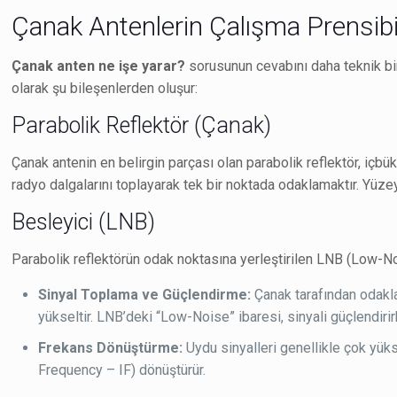
Çanak Antenlerin Çalışma Prensibi:
Çanak anten ne işe yarar?
sorusunun cevabını daha teknik bir 
olarak şu bileşenlerden oluşur:
Parabolik Reflektör (Çanak)
Çanak antenin en belirgin parçası olan parabolik reflektör, içb
radyo dalgalarını toplayarak tek bir noktada odaklamaktır. Yüzey
Besleyici (LNB)
Parabolik reflektörün odak noktasına yerleştirilen LNB (Low-Noi
Sinyal Toplama ve Güçlendirme:
Çanak tarafından odaklan
yükseltir. LNB’deki “Low-Noise” ibaresi, sinyali güçlendir
Frekans Dönüştürme:
Uydu sinyalleri genellikle çok yüks
Frequency – IF) dönüştürür.