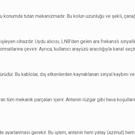
ru konumda tutan mekanizmadır. Bu kolun uzunluğu ve şekli, çanağ
şleyen cihazdır. Uydu alıcısı, LNB’den gelen ara frekanslı sinyalleri
tlarına çevirir. Ayrıca, kullanıcı arayüzü aracılığıyla kanal seçim
türüdür. Bu kablolar, dış etkenlerden kaynaklanan sinyal kaybını ve
n tüm mekanik parçaları içerir. Antenin rüzgar gibi hava koşullar
e ayarlanması gerekir. Bu işlem, antenin hem yatay (azimut) hem 