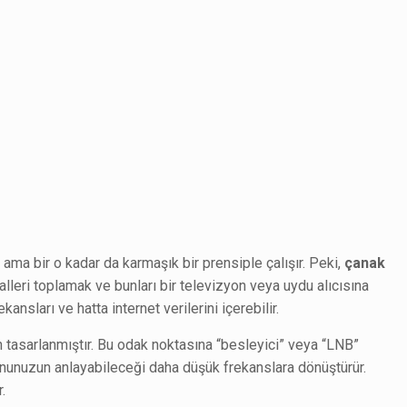
ama bir o kadar da karmaşık bir prensiple çalışır. Peki,
çanak
leri toplamak ve bunları bir televizyon veya uydu alıcısına
ansları ve hatta internet verilerini içerebilir.
çin tasarlanmıştır. Bu odak noktasına “besleyici” veya “LNB”
zyonunuzun anlayabileceği daha düşük frekanslara dönüştürür.
.