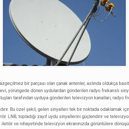
zgeçilmez bir parçası olan çanak antenler, aslında oldukça basit 
vi, yörüngede dönen uydulardan gönderilen radyo frekanslı sinyal
luşları tarafından uyduya gönderilen televizyon kanalları, radyo frek
ndırır. Bu özel şekil, gelen sinyalleri tek bir noktada odaklamak i
ilir. LNB, topladığı zayıf uydu sinyallerini güçlendirir ve televi
a iletilir ve nihayetinde televizyon ekranınızda görüntülere dönüşür