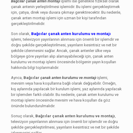
Bağcılar çanak anten montajı
işlemi ise genellikle fiziksel olarak
çanak antenin yerleştirilmesi işlemidir. Bu işlemi gerçekleştirmek
için, çatıya, direk veya duvara çıkmayı gerektirecektir. Bu nedenle,
çanak anten montajı işlemi için uzman bir kişi tarafından
gerçekleştirilmelidir.
Son olarak,
Bağcılar çanak anten kurulumu ve montajı
işlemi, televizyon yayınlarının alınması için önemli bir işlemdir ve
doğru şekilde gerçekleştirilmesi, yayınların kesintisiz ve net bir
şekilde izlenmesini sağlar. Ancak, çanak antenler ülke veya
bölgeye göre yayınları alıp alamayabileceği için, çanak anten
kurulumu ve montajı işlemi öncesinde bölgenin yayın koşulları
hakkında bilgi toplanmalıdır.
Ayrıca,
Bağcılar
çanak anten kurulumu ve montajı
işlemi,
mevsim veya hava koşullarına bağlı olarak değişebilir. Örneğin,
kış aylarında yapılacak bir kurulum işlemi, yaz aylarında yapılacak
bir işlemden farklı olabilir. Bu nedenle, çanak anten kurulumu ve
montajı işlemi öncesinde mevsim ve hava koşulları da göz
önünde bulundurulmalıdır.
Sonuç olarak,
Bağcılar çanak anten kurulumu ve montajı
,
televizyon yayınlarının alınması için önemli bir işlemdir ve doğru
şekilde gerçekleştirilmesi, yayınların kesintisiz ve net bir şekilde
izlenmesini sağlar.