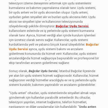
televizyon izleme deneyimini arttırmak için uydu sistemlerini
kurmalarına ve bakımını yapmalarına olanak tanır. Uydu sistemi,
bir uydu anteni ve bir uydu alıcısından oluşur. Uydu anteni,
uydudan gelen sinyalleri alır ve bunları uydu alıcısına iletir. Uydu
alıcısı ise sinyalleri işler ve kullanıcının televizyonunda
izleyebileceği şekilde dönüştürür.
Bağcılar Uydu Servisi
,
kullanıcıların evlerinde ve iş yerlerinde uydu sistemi kurmasına
olanak tanır. Ayrıca, hizmet verdiği alan içinde kurulum işlemleri
için ücretsiz olarak servis sağlar. Kullanıcılar, uydu sistemi
kurduklarında yerli ve yabancı birçok kanal izleyebilirler.
Bağcılar
Uydu Servisi
ayrıca, uydu sistemi bakımı ve arızaların
giderilmesi konusunda da hizmet verir. Kullanıcılar, uydu sistemi
arızalandığında hizmet sağlayıcıya başvurabilir ve profesyonel bir
ekip tarafından arızanın giderilmesi sağlanır.
Sonuç olarak,
Bağcılar Uydu Servisi
, İstanbul Bağcılar ilçesinde
yer alan bir uydu sistemi hizmeti sağlayıcısıdır. Kullanıcılar, hizmet
sağlayıcının verdiği hizmetler aracılığıyla ev ve iş yerlerinde uydu
sistemi kurabilir, bakımını yaptırabilir ve arızalarını giderebilirler.
“Uydu anten” cihazları, uydu sistemlerinde sinyalleri almak veya
göndermek için kullanılan parabolik antenlerdir. Bu cihazlar,
televizyon yayınları, internet bağlantısı, telefon hizmetleri,
navigasyon ve diğer uygulamalar için kullanılabilir. “
Uydu anten