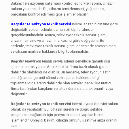
Bakım: Televizyonun çalışması kontrol edildikten sonra, cihazın
bakımı yapılmalıdır. Bu, cihazın temizlenmesi, yağlanması,
parçaların kontrol edilmesi gibi işlemler olabilir.
Bağcılar televizyon teknik servisi
işlemi, arızanın cinsine göre
değişebilir ve bu nedenle, uzman bir kişi tarafından
gerçekleştirilmelidir. Ayrıca, televizyon teknik servisi işlemi,
arızanın cinsine ve cihazın markasına göre değişebilir. Bu
nedenle, televizyon teknik servisi işlemi öncesinde arızanın cinsi
ve cihazın markası hakkında bilgi toplanmalıdır.
Bağcılar televizyon teknik servisi
işlemi genellikle garanti dışı
işlemler olarak yapılır. Ancak üretici firma bazlı olarak garanti
dahilinde olabildiği de olabilir. Bu nedenle, televizyonun satın
alındığı anda, garanti süresi ve koşulları hakkında bilgi
toplanmalıdır. Garanti dahilinde olan arızalar, genellikle üretici
firma tarafından karşılanır ve cihaz ücretsiz olarak onarılır veya
değiştirilir.
Bağcılar televizyon teknik servisi
işlemi, ayrıca önleyici bakım
olarak da yapılabilir. Bu, cihazın sürekli ve doğru şekilde
çalışmasını sağlamak için periyodik olarak yapılan bakım
işlemleridir. Önleyici bakım, cihazın ömrünü uzatır ve arıza oranını
azaltır.