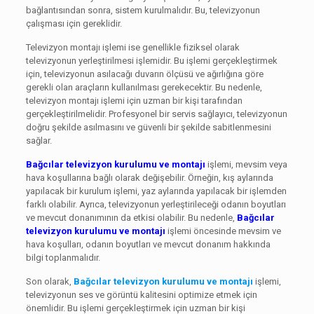
bağlantısından sonra, sistem kurulmalıdır. Bu, televizyonun
çalışması için gereklidir.
Televizyon montajı işlemi ise genellikle fiziksel olarak
televizyonun yerleştirilmesi işlemidir. Bu işlemi gerçekleştirmek
için, televizyonun asılacağı duvarın ölçüsü ve ağırlığına göre
gerekli olan araçların kullanılması gerekecektir. Bu nedenle,
televizyon montajı işlemi için uzman bir kişi tarafından
gerçekleştirilmelidir. Profesyonel bir servis sağlayıcı, televizyonun
doğru şekilde asılmasını ve güvenli bir şekilde sabitlenmesini
sağlar.
Bağcılar televizyon kurulumu ve montajı
işlemi, mevsim veya
hava koşullarına bağlı olarak değişebilir. Örneğin, kış aylarında
yapılacak bir kurulum işlemi, yaz aylarında yapılacak bir işlemden
farklı olabilir. Ayrıca, televizyonun yerleştirileceği odanın boyutları
ve mevcut donanımının da etkisi olabilir. Bu nedenle,
Bağcılar
televizyon kurulumu ve montajı
işlemi öncesinde mevsim ve
hava koşulları, odanın boyutları ve mevcut donanım hakkında
bilgi toplanmalıdır.
Son olarak,
Bağcılar televizyon kurulumu ve montajı
işlemi,
televizyonun ses ve görüntü kalitesini optimize etmek için
önemlidir. Bu işlemi gerçekleştirmek için uzman bir kişi