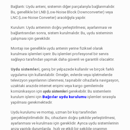
Bağlantı: Uydu anteni, sistemin diğer parçalarıyla bağlanmalıdır.
Bu, genellikle bir LNB (Low-Noise Block Downconverter) veya
LNC (Low-Noise Converter) aracılığıyla yapılır.
Kurulum: Uydu anteninin doğru yerleştirilmesi, ayarlanması ve
bağlantısından sonra, sistem kurulmalıdır. Bu, uydu sisteminin
çalışması için gereklidir.
Montajı ise genellikle uydu antenin yerine fiziksel olarak
kurulması işlemleri içerir. Bu işlemleri profesyonel bir servis
sağlayıcı tarafından yapmak daha güvenli ve garantili olacaktır.
Uydu sistemleri
, geniş bir yelpazede kullanılır ve birçok farklı
uygulama için kullanılabilir. Örneğin, evlerde veya işletmelerde
televizyon yayınlarının izlenmesi, taşınabilir cihazlarla navigasyon,
uzaktaki arazide internet erişimi veya kargo gemilerinde
komünikasyon için
uydu sistemleri
gerekebilir. Bu sistemlerin
kurulum işlemi için
Bağcılar uydu kurulumu
işlemleri sırasıyla
yapılması gerekmektedir.
Uydu kurulumu ve montajı, uzman bir kişi tarafından
gerçekleştirilmelidir. Bu, cihazların doğru şekilde yerleştirilmesi,
ayarlanması ve kurulması için gereklidir. Ayrıca uydu sistemlerinin
arıza yaptığı durumlarda , hızlı ve etkili bir şekilde onarımın