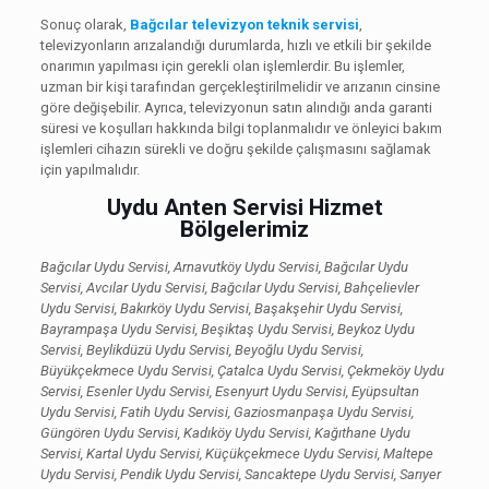
Sonuç olarak,
Bağcılar televizyon teknik servisi
,
televizyonların arızalandığı durumlarda, hızlı ve etkili bir şekilde
onarımın yapılması için gerekli olan işlemlerdir. Bu işlemler,
uzman bir kişi tarafından gerçekleştirilmelidir ve arızanın cinsine
göre değişebilir. Ayrıca, televizyonun satın alındığı anda garanti
süresi ve koşulları hakkında bilgi toplanmalıdır ve önleyici bakım
işlemleri cihazın sürekli ve doğru şekilde çalışmasını sağlamak
için yapılmalıdır.
Uydu Anten Servisi Hizmet
Bölgelerimiz
Bağcılar Uydu Servisi, Arnavutköy Uydu Servisi, Bağcılar Uydu
Servisi, Avcılar Uydu Servisi, Bağcılar Uydu Servisi, Bahçelievler
Uydu Servisi, Bakırköy Uydu Servisi, Başakşehir Uydu Servisi,
Bayrampaşa Uydu Servisi, Beşiktaş Uydu Servisi, Beykoz Uydu
Servisi, Beylikdüzü Uydu Servisi, Beyoğlu Uydu Servisi,
Büyükçekmece Uydu Servisi, Çatalca Uydu Servisi, Çekmeköy Uydu
Servisi, Esenler Uydu Servisi, Esenyurt Uydu Servisi, Eyüpsultan
Uydu Servisi, Fatih Uydu Servisi, Gaziosmanpaşa Uydu Servisi,
Güngören Uydu Servisi, Kadıköy Uydu Servisi, Kağıthane Uydu
Servisi, Kartal Uydu Servisi, Küçükçekmece Uydu Servisi, Maltepe
Uydu Servisi, Pendik Uydu Servisi, Sancaktepe Uydu Servisi, Sarıyer