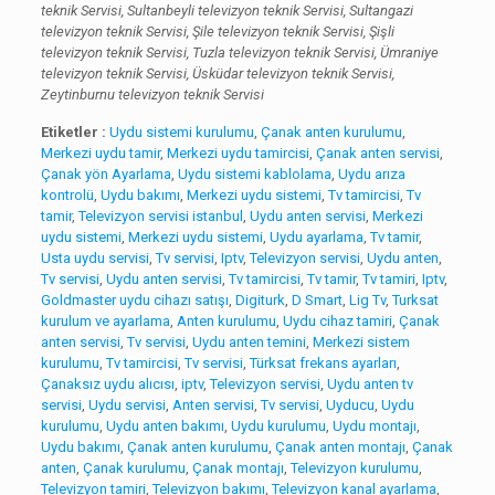
teknik Servisi, Sultanbeyli televizyon teknik Servisi, Sultangazi
televizyon teknik Servisi, Şile televizyon teknik Servisi, Şişli
televizyon teknik Servisi, Tuzla televizyon teknik Servisi, Ümraniye
televizyon teknik Servisi, Üsküdar televizyon teknik Servisi,
Zeytinburnu televizyon teknik Servisi
Etiketler :
Uydu sistemi kurulumu
,
Çanak anten kurulumu
,
Merkezi uydu tamir
,
Merkezi uydu tamircisi
,
Çanak anten servisi
,
Çanak yön Ayarlama
,
Uydu sistemi kablolama
,
Uydu arıza
kontrolü
,
Uydu bakımı
,
Merkezi uydu sistemi
,
Tv tamircisi
,
Tv
tamir
,
Televizyon servisi istanbul
,
Uydu anten servisi
,
Merkezi
uydu sistemi
,
Merkezi uydu sistemi
,
Uydu ayarlama
,
Tv tamir
,
Usta uydu servisi
,
Tv servisi
,
Iptv
,
Televizyon servisi
,
Uydu anten
,
Tv servisi
,
Uydu anten servisi
,
Tv tamircisi
,
Tv tamir
,
Tv tamiri
,
Iptv
,
Goldmaster uydu cihazı satışı
,
Digiturk
,
D Smart
,
Lig Tv
,
Turksat
kurulum ve ayarlama
,
Anten kurulumu
,
Uydu cihaz tamiri
,
Çanak
anten servisi
,
Tv servisi
,
Uydu anten temini
,
Merkezi sistem
kurulumu
,
Tv tamircisi
,
Tv servisi
,
Türksat frekans ayarları
,
Çanaksız uydu alıcısı
,
iptv
,
Televizyon servisi
,
Uydu anten tv
servisi
,
Uydu servisi
,
Anten servisi
,
Tv servisi
,
Uyducu
,
Uydu
kurulumu
,
Uydu anten bakımı
,
Uydu kurulumu
,
Uydu montajı
,
Uydu bakımı
,
Çanak anten kurulumu
,
Çanak anten montajı
,
Çanak
anten
,
Çanak kurulumu
,
Çanak montajı
,
Televizyon kurulumu
,
Televizyon tamiri
,
Televizyon bakımı
,
Televizyon kanal ayarlama
,