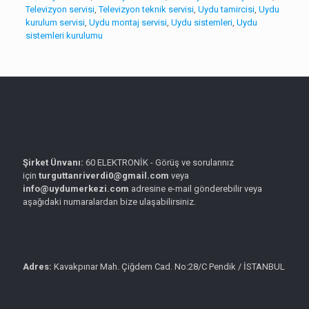
Televizyon servisi
,
Televizyon teknik servisi
,
Uydu tamircisi
,
Uydu
kurulum servisi
,
Uydu montaj servisi
,
Uydu sistemleri
,
Uydu
sistemleri kurulumu
Şirket Ünvanı:
60 ELEKTRONİK - Görüş ve sorularınız
için
turguttanriverdi0@gmail.com
veya
info@uydumerkezi.com
adresine e-mail gönderebilir veya
aşağıdaki numaralardan bize ulaşabilirsiniz.
Adres:
Kavakpınar Mah. Çiğdem Cad. No:28/C Pendik / İSTANBUL